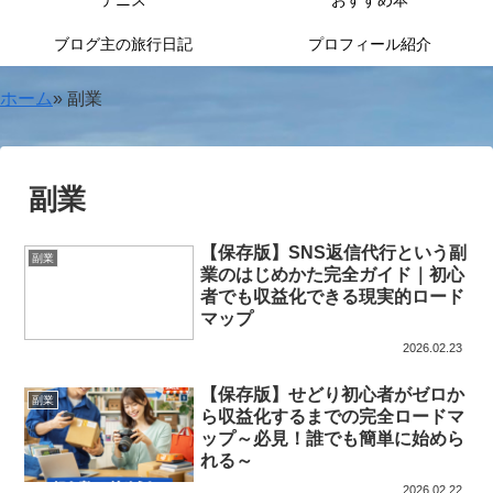
テニス
おすすめ本
ブログ主の旅行日記
プロフィール紹介
ホーム
»
副業
副業
【保存版】SNS返信代行という副
副業
業のはじめかた完全ガイド｜初心
者でも収益化できる現実的ロード
マップ
2026.02.23
【保存版】せどり初心者がゼロか
副業
ら収益化するまでの完全ロードマ
ップ～必見！誰でも簡単に始めら
れる～
2026.02.22