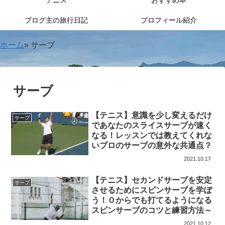
テニス
おすすめ本
ブログ主の旅行日記
プロフィール紹介
ホーム
»
サーブ
サーブ
【テニス】意識を少し変えるだけ
サーブ
であなたのスライスサーブが速く
なる！レッスンでは教えてくれな
いプロのサーブの意外な共通点？
2021.10.17
【テニス】セカンドサーブを安定
サーブ
させるためにスピンサーブを学ぼ
う！０からでも打てるようになる
スピンサーブのコツと練習方法～
2021.10.12